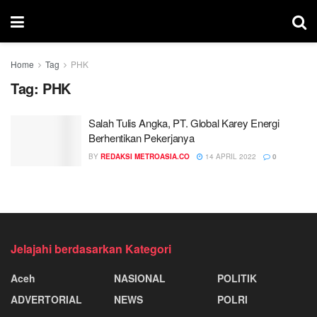
Home
Tag
PHK
Tag:
PHK
Salah Tulis Angka, PT. Global Karey Energi
Berhentikan Pekerjanya
BY
REDAKSI METROASIA.CO
14 APRIL 2022
0
Jelajahi berdasarkan Kategori
Aceh
NASIONAL
POLITIK
ADVERTORIAL
NEWS
POLRI