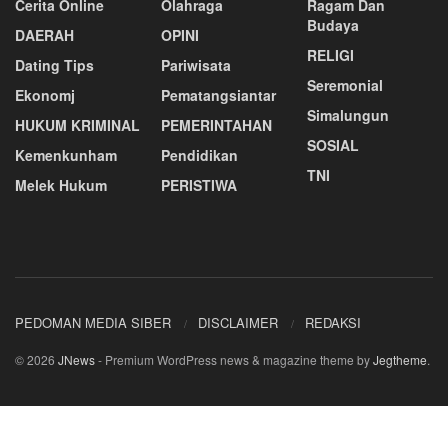
Cerita Online
Olahraga
Ragam Dan
Budaya
DAERAH
OPINI
RELIGI
Dating Tips
Pariwisata
Seremonial
Ekonomj
Pematangsiantar
Simalungun
HUKUM KRIMINAL
PEMERINTAHAN
SOSIAL
Kemenkunham
Pendidikan
TNI
Melek Hukum
PERISTIWA
PEDOMAN MEDIA SIBER
DISCLAIMER
REDAKSI
© 2026
JNews
- Premium WordPress news & magazine theme by
Jegtheme
.