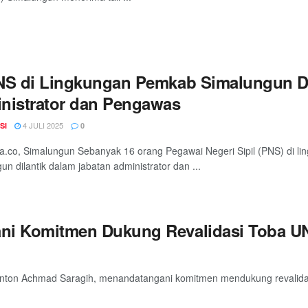
NS di Lingkungan Pemkab Simalungun Di
nistrator dan Pengawas
4 JULI 2025
SI
0
a.co, Simalungun Sebanyak 16 orang Pegawai Negeri Sipil (PNS) di 
un dilantik dalam jabatan administrator dan ...
ani Komitmen Dukung Revalidasi Toba 
. Anton Achmad Saragih, menandatangani komitmen mendukung revalid