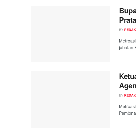
Bupa
Prat
BY
REDAK
Metroasi
jabatan 
Ketu
Agen
BY
REDAK
Metroasi
Pembinaa