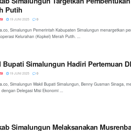
ab Simalungun Targetkan Pembentukan 
h Putih
19 JUNI 2025
SI
0
ia.co, Simalungun Pemerintah Kabupaten Simalungun menargetkan pe
operasi Kelurahan (Kopkel) Merah Putih. ...
l Bupati Simalungun Hadiri Pertemuan D
19 JUNI 2025
SI
0
a.co, Simalungun Wakil Bupati Simalungun, Benny Gusman Sinaga, m
 dengan Delegasi Misi Ekonomi ...
ab Simalungun Melaksanakan Musrenba