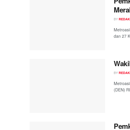
Pemk
Mera
BY
REDAK
Metroas
dan 27 K
Waki
BY
REDAK
Metroasi
(DEN) RI
Pemk