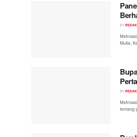
Pane
Berh
BY
REDAK
Metroas
Mulia, K
Bupa
Pert
BY
REDAK
Metroas
tentang