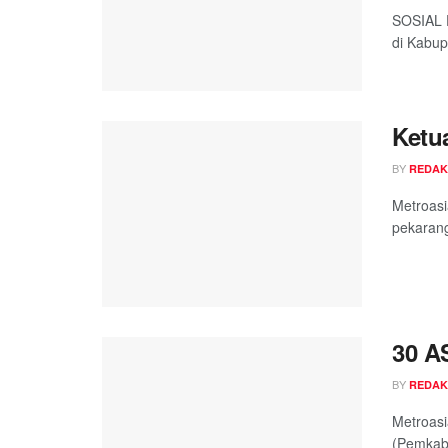
SOSIAL D
di Kabup
Ketu
BY
REDAK
Metroasi
pekarang
30 A
BY
REDAK
Metroasi
(Pemkab)