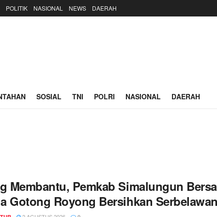
POLITIK
NASIONAL
NEWS
DAERAH
NTAHAN
SOSIAL
TNI
POLRI
NASIONAL
DAERAH
ng Membantu, Pemkab Simalungun Bersam
a Gotong Royong Bersihkan Serbelawa
2 AGUSTUS 2026
TUR
0