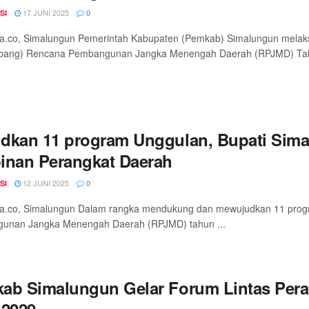
17 JUNI 2025
SI
0
ia.co, Simalungun Pemerintah Kabupaten (Pemkab) Simalungun me
bang) Rencana Pembangunan Jangka Menengah Daerah (RPJMD) Tahu
dkan 11 program Unggulan, Bupati Sima
inan Perangkat Daerah
12 JUNI 2025
SI
0
ia.co, Simalungun Dalam rangka mendukung dan mewujudkan 11 prog
unan Jangka Menengah Daerah (RPJMD) tahun ...
ab Simalungun Gelar Forum Lintas Per