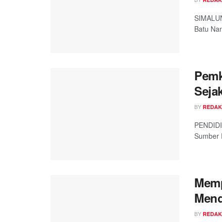
SIMALUN
Batu Nan
Pemk
Sejak
BY
REDAK
PENDIDI
Sumber D
Memp
Mend
BY
REDAK