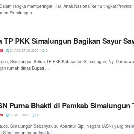
alam rangka memperingati Hari Anak Nasional ke 42 tingkat Provinsi
aten Simalungun ...
a TP PKK Simalungun Bagikan Sayur Saw
20 AGUSTUS 2025
SI
0
a.co, Simalungun Ketua TP PKK Kabupaten Simalungun, Ny. Darmawat
an rumah dinas Bupati ...
SN Purna Bhakti di Pemkab Simalungun Te
17 JULI 2025
SI
0
a.co, Simalungun Sebanyak 30 Aparatur Sipil Negara (ASN) yang mem
 Simalungun menerima tali ...