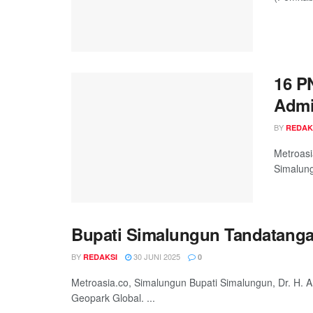
16 P
Admi
BY
REDAK
Metroasi
Simalung
Bupati Simalungun Tandatang
BY
30 JUNI 2025
REDAKSI
0
Metroasia.co, Simalungun Bupati Simalungun, Dr. H
Geopark Global. ...