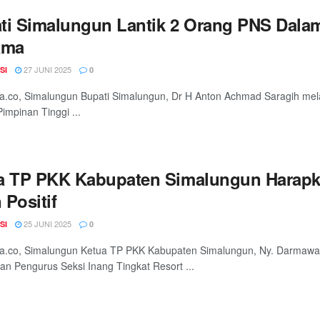
ti Simalungun Lantik 2 Orang PNS Dala
ama
27 JUNI 2025
SI
0
a.co, Simalungun Bupati Simalungun, Dr H Anton Achmad Saragih mela
Pimpinan Tinggi ...
a TP PKK Kabupaten Simalungun Harapkan
 Positif
25 JUNI 2025
SI
0
a.co, Simalungun Ketua TP PKK Kabupaten Simalungun, Ny. Darmawat
n Pengurus Seksi Inang Tingkat Resort ...