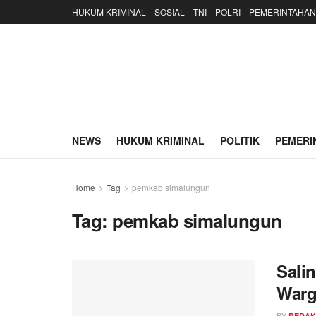
HUKUM KRIMINAL
SOSIAL
TNI
POLRI
PEMERINTAHAN
NEWS
HUKUM KRIMINAL
POLITIK
PEMERI
Home
Tag
pemkab simalungun
Tag:
pemkab simalungun
Sali
Warg
BY
REDAK