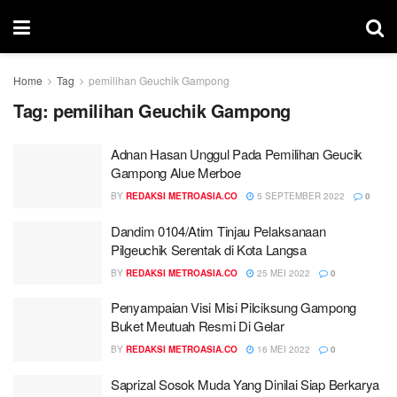
Home
Tag
pemilihan Geuchik Gampong
Tag:
pemilihan Geuchik Gampong
Adnan Hasan Unggul Pada Pemilihan Geucik
Gampong Alue Merboe
BY
REDAKSI METROASIA.CO
5 SEPTEMBER 2022
0
Dandim 0104/Atim Tinjau Pelaksanaan
Pilgeuchik Serentak di Kota Langsa
BY
REDAKSI METROASIA.CO
25 MEI 2022
0
Penyampaian Visi Misi Pilciksung Gampong
Buket Meutuah Resmi Di Gelar
BY
REDAKSI METROASIA.CO
16 MEI 2022
0
Saprizal Sosok Muda Yang Dinilai Siap Berkarya