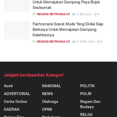
Untuk Memajukan Gampong Paya Bujok
Seuleumak
BY
REDAKSI METROASIA.CO
11 MEI 2022
0
Fachrurrazie Sosok Muda Yang Dinilai Siap
Berkarya Untuk Memajukan Gampong
Kelahirannya
BY
REDAKSI METROASIA.CO
27 APRIL 2022
0
Jelajahi berdasarkan Kategori
Aceh
NASIONAL
POLITIK
ADVERTORIAL
NEWS
POLRI
Cerita Online
Olahraga
Ragam Dan
Budaya
DAERAH
OPINI
RELIGI
Dating Tips
Pariwisata