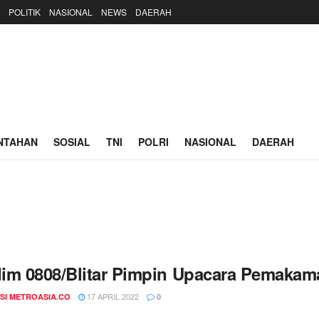
POLITIK
NASIONAL
NEWS
DAERAH
NTAHAN
SOSIAL
TNI
POLRI
NASIONAL
DAERAH
im 0808/Blitar Pimpin Upacara Pemakaman
17 APRIL 2022
SI METROASIA.CO
0