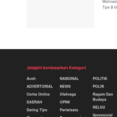
Metroasi
Tipe B 0
Jelajahi berdasarkan Kategori
Aceh
NASIONAL
POLITIK
ADVERTORIAL
NEWS
POLRI
Cerita Online
Olahraga
Ragam Dan
Budaya
DAERAH
OPINI
RELIGI
Dating Tips
Pariwisata
Seremonial