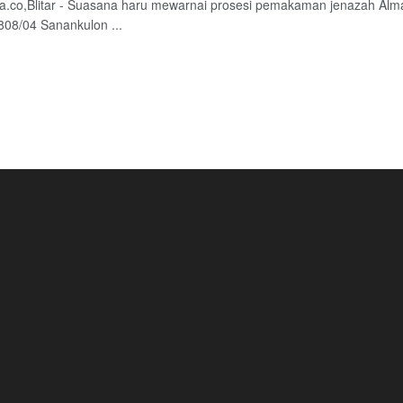
a.co,Blitar - Suasana haru mewarnai prosesi pemakaman jenazah Alma
808/04 Sanankulon ...