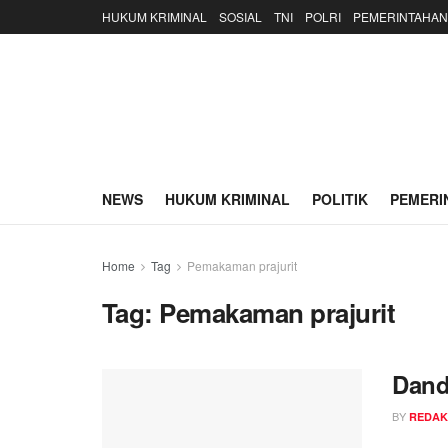
HUKUM KRIMINAL
SOSIAL
TNI
POLRI
PEMERINTAHAN
NEWS
HUKUM KRIMINAL
POLITIK
PEMERI
Home
Tag
Pemakaman prajurit
Tag:
Pemakaman prajurit
Dand
BY
REDAK