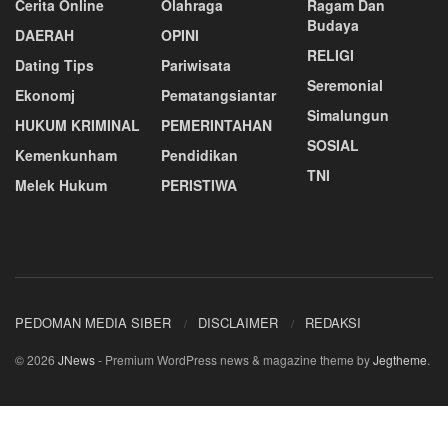
Cerita Online
Olahraga
Ragam Dan
Budaya
DAERAH
OPINI
RELIGI
Dating Tips
Pariwisata
Seremonial
Ekonomj
Pematangsiantar
Simalungun
HUKUM KRIMINAL
PEMERINTAHAN
SOSIAL
Kemenkunham
Pendidikan
TNI
Melek Hukum
PERISTIWA
PEDOMAN MEDIA SIBER
DISCLAIMER
REDAKSI
© 2026
JNews
- Premium WordPress news & magazine theme by
Jegtheme
.