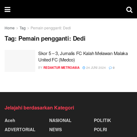
Home
Tag
Pemain pengganti: Dedi
Tag:
Pemain pengganti: Dedi
Skor 5 – 3, Jurnalis FC Kalah Melawan Malaka
United FC (Medco)
BY
REDAKTUR METROASIA
24 JUNI 2024
0
Jelajahi berdasarkan Kategori
Aceh
NASIONAL
POLITIK
ADVERTORIAL
NEWS
POLRI