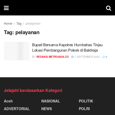
Home
Tag
pelayanan
Tag:
pelayanan
Bupati Bersama Kapolres Humbahas Tinjau
Lokasi Pembangunan Polsek di Baktiraja
BY
REDAKSI METROASIA.CO
7 SEPTEMBER 2022
0
Jelajahi berdasarkan Kategori
Aceh
NASIONAL
POLITIK
ADVERTORIAL
NEWS
POLRI