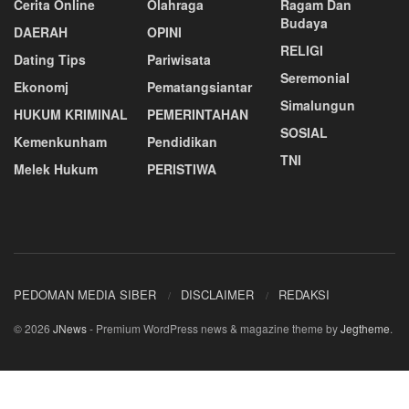
Cerita Online
Olahraga
Ragam Dan
Budaya
DAERAH
OPINI
RELIGI
Dating Tips
Pariwisata
Seremonial
Ekonomj
Pematangsiantar
Simalungun
HUKUM KRIMINAL
PEMERINTAHAN
SOSIAL
Kemenkunham
Pendidikan
TNI
Melek Hukum
PERISTIWA
PEDOMAN MEDIA SIBER
DISCLAIMER
REDAKSI
© 2026
JNews
- Premium WordPress news & magazine theme by
Jegtheme
.