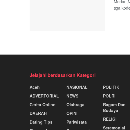
Medan,Me
tiga kode
Jelajahi berdasarkan Kategori
Aceh
NASIONAL
POLITIK
ADVERTORIAL
NEWS
POLRI
Cerita Online
Olahraga
Ragam Dan
Budaya
DAERAH
OPINI
RELIGI
Dating Tips
Pariwisata
Seremonial