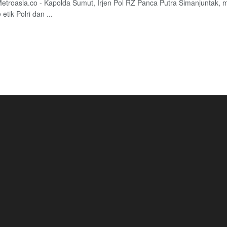
troasia.co - Kapolda Sumut, Irjen Pol RZ Panca Putra Simanjuntak
 etik Polri dan ...