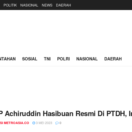
POLITIK
NASIONAL
NEWS
DAERAH
NTAHAN
SOSIAL
TNI
POLRI
NASIONAL
DAERAH
 Achiruddin Hasibuan Resmi Di PTDH, In
3 MEI 2023
SI METROASIA.CO
0