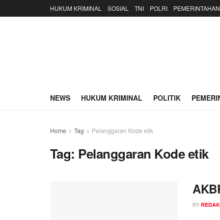
HUKUM KRIMINAL
SOSIAL
TNI
POLRI
PEMERINTAHAN
NEWS
HUKUM KRIMINAL
POLITIK
PEMERI
Home
Tag
Pelanggaran Kode etik
Tag:
Pelanggaran Kode etik
AKBP
BY
REDAK