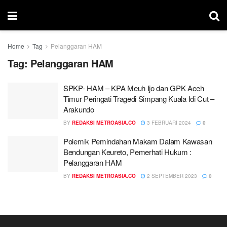
Home
Tag
Pelanggaran HAM
Tag:
Pelanggaran HAM
SPKP- HAM – KPA Meuh Ijo dan GPK Aceh
Timur Peringati Tragedi Simpang Kuala Idi Cut –
Arakundo
BY
REDAKSI METROASIA.CO
3 FEBRUARI 2024
0
Polemik Pemindahan Makam Dalam Kawasan
Bendungan Keureto, Pemerhati Hukum :
Pelanggaran HAM
BY
REDAKSI METROASIA.CO
2 SEPTEMBER 2023
0