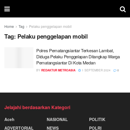
Home
Tag
Pelaku penggelapan mobil
Tag:
Pelaku penggelapan mobil
Polres Pematangsiantar Terkesan Lambat,
Diduga Pelaku Penggelapan Ditangkap Warga
Pematangsiantar Di Kota Medan
BY
REDAKTUR METROASIA
1 SEPTEMBER 2024
0
Jelajahi berdasarkan Kategori
Aceh
NASIONAL
POLITIK
ADVERTORIAL
NEWS
POLRI