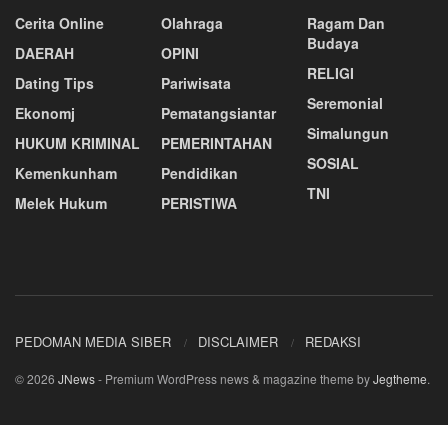
Cerita Online
Olahraga
Ragam Dan
Budaya
DAERAH
OPINI
RELIGI
Dating Tips
Pariwisata
Seremonial
Ekonomj
Pematangsiantar
Simalungun
HUKUM KRIMINAL
PEMERINTAHAN
SOSIAL
Kemenkunham
Pendidikan
TNI
Melek Hukum
PERISTIWA
PEDOMAN MEDIA SIBER
DISCLAIMER
REDAKSI
© 2026
JNews
- Premium WordPress news & magazine theme by
Jegtheme
.