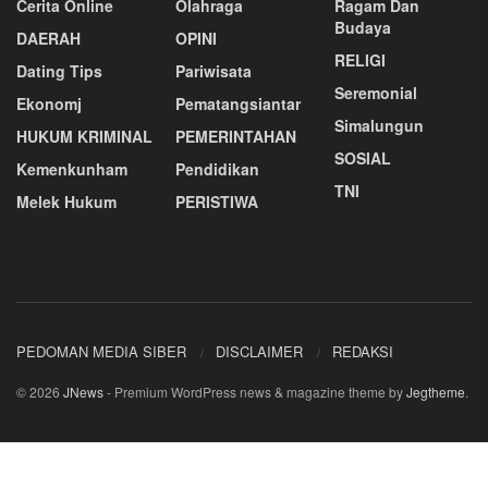
Cerita Online
Olahraga
Ragam Dan
Budaya
DAERAH
OPINI
RELIGI
Dating Tips
Pariwisata
Seremonial
Ekonomj
Pematangsiantar
Simalungun
HUKUM KRIMINAL
PEMERINTAHAN
SOSIAL
Kemenkunham
Pendidikan
TNI
Melek Hukum
PERISTIWA
PEDOMAN MEDIA SIBER
DISCLAIMER
REDAKSI
© 2026
JNews
- Premium WordPress news & magazine theme by
Jegtheme
.