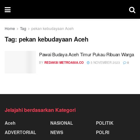
Home
Tag
pekan kebudayaan Aceh
Tag:
pekan kebudayaan Aceh
Pawai Budaya Aceh Timur Pukau Ribuan Warga
BY
REDAKSI METROASIA.CO
5 NOVEMBER 2023
0
Jelajahi berdasarkan Kategori
Aceh
NASIONAL
POLITIK
ADVERTORIAL
NEWS
POLRI