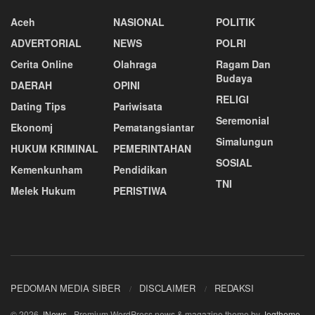
Aceh
NASIONAL
POLITIK
ADVERTORIAL
NEWS
POLRI
Cerita Online
Olahraga
Ragam Dan
Budaya
DAERAH
OPINI
RELIGI
Dating Tips
Pariwisata
Seremonial
Ekonomj
Pematangsiantar
Simalungun
HUKUM KRIMINAL
PEMERINTAHAN
SOSIAL
Kemenkunham
Pendidikan
TNI
Melek Hukum
PERISTIWA
PEDOMAN MEDIA SIBER
DISCLAIMER
REDAKSI
© 2026
JNews
- Premium WordPress news & magazine theme by
Jegtheme
.