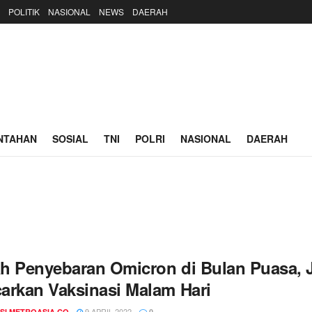
POLITIK
NASIONAL
NEWS
DAERAH
NTAHAN
SOSIAL
TNI
POLRI
NASIONAL
DAERAH
h Penyebaran Omicron di Bulan Puasa, 
arkan Vaksinasi Malam Hari
9 APRIL 2022
SI METROASIA.CO
0