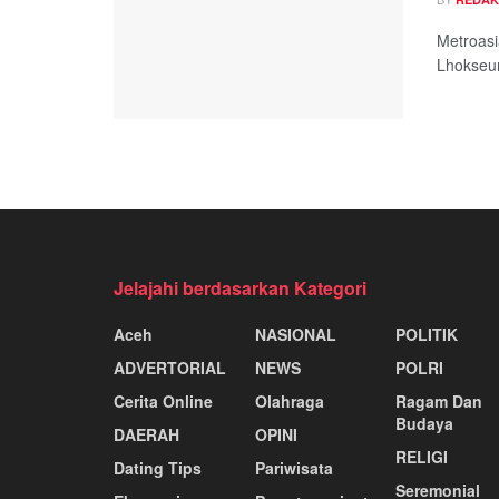
Metroasi
Lhokseum
Jelajahi berdasarkan Kategori
Aceh
NASIONAL
POLITIK
ADVERTORIAL
NEWS
POLRI
Cerita Online
Olahraga
Ragam Dan
Budaya
DAERAH
OPINI
RELIGI
Dating Tips
Pariwisata
Seremonial