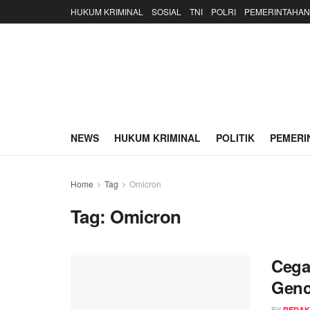
HUKUM KRIMINAL
SOSIAL
TNI
POLRI
PEMERINTAHAN
NEWS
HUKUM KRIMINAL
POLITIK
PEMERI
Home
Tag
Omicron
Tag:
Omicron
Cega
Genc
BY
REDAK