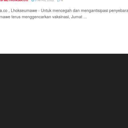
a.co , Lhokseumawe - Untuk mencegah dan mengantisipasi penyebara
awe terus menggencarkan vaksinasi, Jumat ...