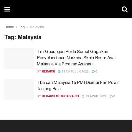
Home
Tag
Malaysia
Tag:
Malaysia
Tim Gabungan Polda Sumut Gagalkan
Penyelundupan Narkoba Skala Besar Asal
Malaysia Via Perairan Asahan
BY
REDAKSI
25 OKTOBER 2022
0
Tiba dari Malaysia 15 PMI Diamankan Polair
Tanjung Balai
BY
REDAKSI METROASIA.CO
13 APRIL 2022
0