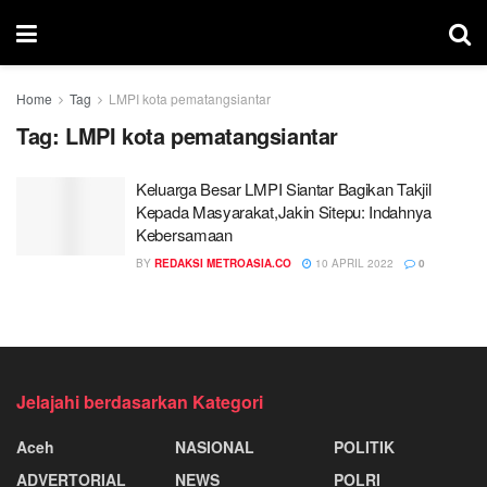
Home
Tag
LMPI kota pematangsiantar
Tag:
LMPI kota pematangsiantar
Keluarga Besar LMPI Siantar Bagikan Takjil
Kepada Masyarakat,Jakin Sitepu: Indahnya
Kebersamaan
BY
REDAKSI METROASIA.CO
10 APRIL 2022
0
Jelajahi berdasarkan Kategori
Aceh
NASIONAL
POLITIK
ADVERTORIAL
NEWS
POLRI