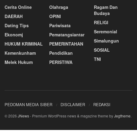
Cerita Online
Olahraga
Ragam Dan
Budaya
DAERAH
OPINI
RELIGI
Dating Tips
Pariwisata
Seremonial
Ekonomj
Pematangsiantar
Simalungun
HUKUM KRIMINAL
PEMERINTAHAN
SOSIAL
Kemenkunham
Pendidikan
TNI
Melek Hukum
PERISTIWA
PEDOMAN MEDIA SIBER
DISCLAIMER
REDAKSI
© 2026
JNews
- Premium WordPress news & magazine theme by
Jegtheme
.