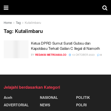
Home
Tag
Kutalimbaru
Tag:
Kutalimbaru
Ketua DPRD Sumut Surati Gubsu dan
Kapoldasu Terkait Galian C Ilegal di Namorih
BY
REDAKSI METROASIA.CO
13 OKTOBER 2023
0
Jelajahi berdasarkan Kategori
Aceh
NASIONAL
POLITIK
ADVERTORIAL
NEWS
POLRI