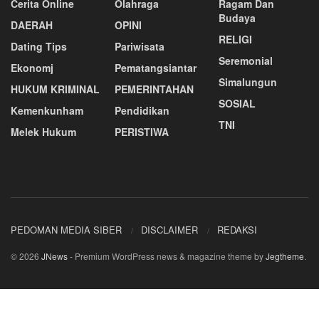
Cerita Online
Olahraga
Ragam Dan
Budaya
DAERAH
OPINI
RELIGI
Dating Tips
Pariwisata
Seremonial
Ekonomj
Pematangsiantar
Simalungun
HUKUM KRIMINAL
PEMERINTAHAN
SOSIAL
Kemenkunham
Pendidikan
TNI
Melek Hukum
PERISTIWA
PEDOMAN MEDIA SIBER
DISCLAIMER
REDAKSI
© 2026
JNews
- Premium WordPress news & magazine theme by
Jegtheme
.