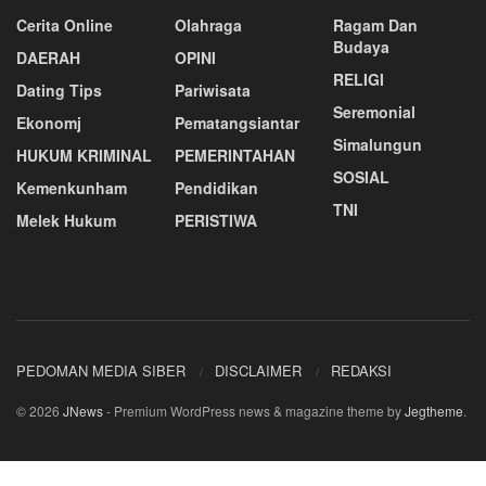
Cerita Online
Olahraga
Ragam Dan
Budaya
DAERAH
OPINI
RELIGI
Dating Tips
Pariwisata
Seremonial
Ekonomj
Pematangsiantar
Simalungun
HUKUM KRIMINAL
PEMERINTAHAN
SOSIAL
Kemenkunham
Pendidikan
TNI
Melek Hukum
PERISTIWA
PEDOMAN MEDIA SIBER
DISCLAIMER
REDAKSI
© 2026
JNews
- Premium WordPress news & magazine theme by
Jegtheme
.