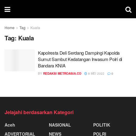
Home
Tag
Kuala
Tag:
Kuala
Kapolresta Deli Serdang Dampingi Kapolda
Sumut Sambut Kedatangan Irwasum Polri di
Bandara KNIA
BY
REDAKSI METROASIA.CO
8 MEI 2022
0
Jelajahi berdasarkan Kategori
Aceh
NASIONAL
POLITIK
ADVERTORIAL
NEWS
POLRI