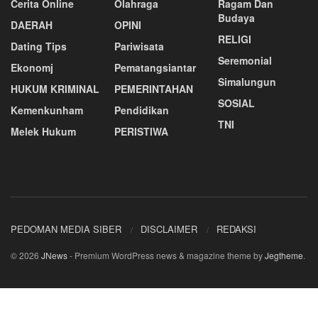
Cerita Online
Olahraga
Ragam Dan
Budaya
DAERAH
OPINI
RELIGI
Dating Tips
Pariwisata
Seremonial
Ekonomj
Pematangsiantar
Simalungun
HUKUM KRIMINAL
PEMERINTAHAN
SOSIAL
Kemenkunham
Pendidikan
TNI
Melek Hukum
PERISTIWA
PEDOMAN MEDIA SIBER
DISCLAIMER
REDAKSI
© 2026
JNews
- Premium WordPress news & magazine theme by
Jegtheme
.