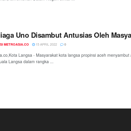
iaga Uno Disambut Antusias Oleh Masya
15 APRIL 2022
SI METROASIA.CO
0
a.co,Kota Langsa - Masyarakat kota langsa propinsi aceh menyambut 
uala Langsa dalam rangka ...