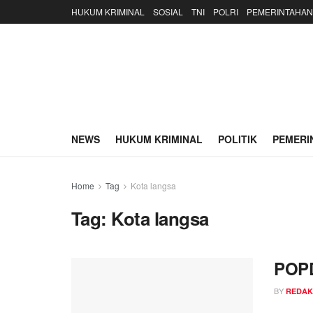
HUKUM KRIMINAL
SOSIAL
TNI
POLRI
PEMERINTAHAN
NEWS
HUKUM KRIMINAL
POLITIK
PEMERI
Home
Tag
Kota langsa
Tag:
Kota langsa
POPD
BY
REDAK