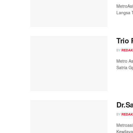
MetroAsi
Langsa T
Trio
BY
REDAK
Metro As
Satria Gp
Dr.S
BY
REDAK
Metroasi
Kewilaya