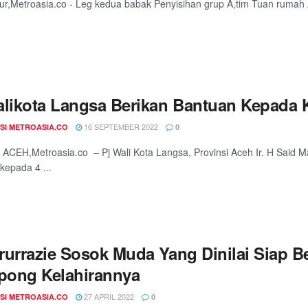
ur,Metroasia.co - Leg kedua babak Penyisihan grup A,tim Tuan rumah 
alikota Langsa Berikan Bantuan Kepada
16 SEPTEMBER 2022
SI METROASIA.CO
0
CEH,Metroasia.co – Pj Wali Kota Langsa, Provinsi Aceh Ir. H Said
kepada 4 ...
rurrazie Sosok Muda Yang Dinilai Siap 
ong Kelahirannya
27 APRIL 2022
SI METROASIA.CO
0