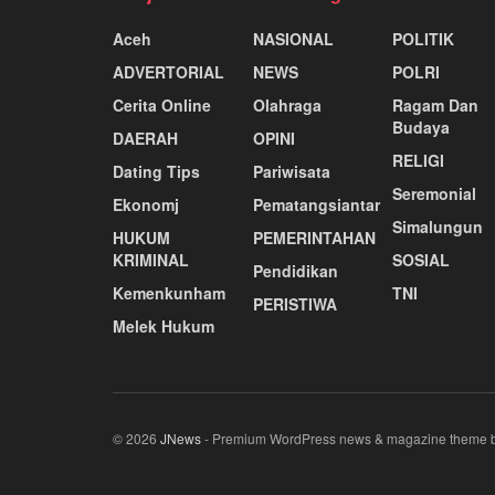
Aceh
NASIONAL
POLITIK
ADVERTORIAL
NEWS
POLRI
Cerita Online
Olahraga
Ragam Dan
Budaya
DAERAH
OPINI
RELIGI
Dating Tips
Pariwisata
Seremonial
Ekonomj
Pematangsiantar
Simalungun
HUKUM
PEMERINTAHAN
KRIMINAL
SOSIAL
Pendidikan
Kemenkunham
TNI
PERISTIWA
Melek Hukum
© 2026
JNews
- Premium WordPress news & magazine theme 