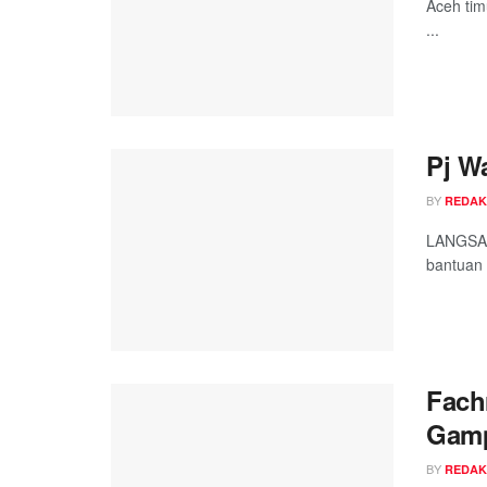
Aceh tim
...
Pj W
BY
REDAK
LANGSA A
bantuan 
Fach
Gamp
BY
REDAK