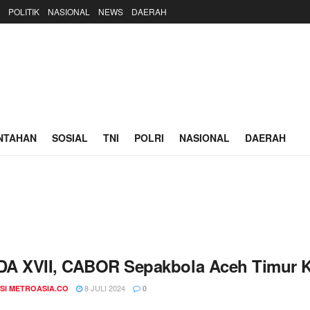
POLITIK
NASIONAL
NEWS
DAERAH
NTAHAN
SOSIAL
TNI
POLRI
NASIONAL
DAERAH
A XVII, CABOR Sepakbola Aceh Timur 
8 JULI 2024
SI METROASIA.CO
0