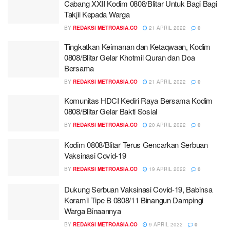
Cabang XXII Kodim 0808/Blitar Untuk Bagi Bagi
Takjil Kepada Warga
BY
REDAKSI METROASIA.CO
21 APRIL 2022
0
Tingkatkan Keimanan dan Ketaqwaan, Kodim
0808/Blitar Gelar Khotmil Quran dan Doa
Bersama
BY
REDAKSI METROASIA.CO
21 APRIL 2022
0
Komunitas HDCI Kediri Raya Bersama Kodim
0808/Blitar Gelar Bakti Sosial
BY
REDAKSI METROASIA.CO
20 APRIL 2022
0
Kodim 0808/Blitar Terus Gencarkan Serbuan
Vaksinasi Covid-19
BY
REDAKSI METROASIA.CO
19 APRIL 2022
0
Dukung Serbuan Vaksinasi Covid-19, Babinsa
Koramil Tipe B 0808/11 Binangun Dampingi
Warga Binaannya
BY
REDAKSI METROASIA.CO
9 APRIL 2022
0