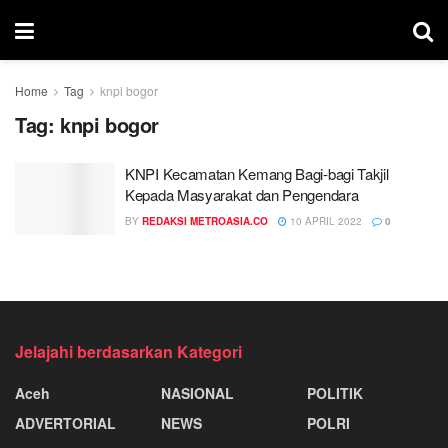
Home
Tag
knpi bogor
Tag:
knpi bogor
KNPI Kecamatan Kemang Bagi-bagi Takjil
Kepada Masyarakat dan Pengendara
BY
REDAKSI METROASIA.CO
10 APRIL 2022
0
Jelajahi berdasarkan Kategori
Aceh
NASIONAL
POLITIK
ADVERTORIAL
NEWS
POLRI