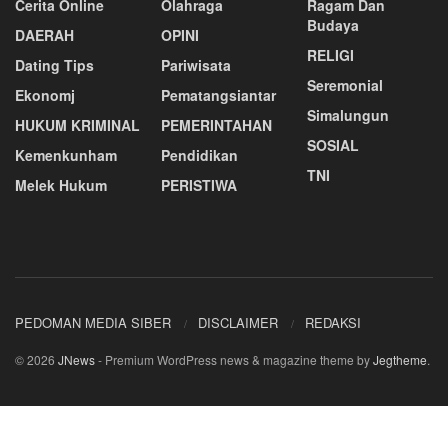
Cerita Online
Olahraga
Ragam Dan
Budaya
DAERAH
OPINI
RELIGI
Dating Tips
Pariwisata
Seremonial
Ekonomj
Pematangsiantar
Simalungun
HUKUM KRIMINAL
PEMERINTAHAN
SOSIAL
Kemenkunham
Pendidikan
TNI
Melek Hukum
PERISTIWA
PEDOMAN MEDIA SIBER
DISCLAIMER
REDAKSI
© 2026
JNews
- Premium WordPress news & magazine theme by
Jegtheme
.