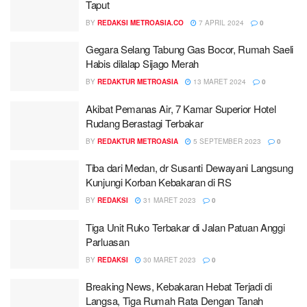
Taput
BY
REDAKSI METROASIA.CO
7 APRIL 2024
0
Gegara Selang Tabung Gas Bocor, Rumah Saeli
Habis dilalap Sijago Merah
BY
REDAKTUR METROASIA
13 MARET 2024
0
Akibat Pemanas Air, 7 Kamar Superior Hotel
Rudang Berastagi Terbakar
BY
REDAKTUR METROASIA
5 SEPTEMBER 2023
0
Tiba dari Medan, dr Susanti Dewayani Langsung
Kunjungi Korban Kebakaran di RS
BY
REDAKSI
31 MARET 2023
0
Tiga Unit Ruko Terbakar di Jalan Patuan Anggi
Parluasan
BY
REDAKSI
30 MARET 2023
0
Breaking News, Kebakaran Hebat Terjadi di
Langsa, Tiga Rumah Rata Dengan Tanah