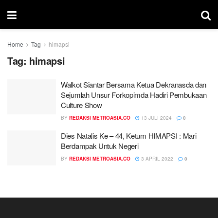
Home
Tag
himapsi
Tag:
himapsi
Walkot Siantar Bersama Ketua Dekranasda dan
Sejumlah Unsur Forkopimda Hadiri Pembukaan
Culture Show
BY
REDAKSI METROASIA.CO
13 JULI 2024
0
Dies Natalis Ke – 44, Ketum HIMAPSI : Mari
Berdampak Untuk Negeri
BY
REDAKSI METROASIA.CO
3 APRIL 2022
0