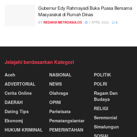
Gubernur Edy Rahmayadi Buka Puasa Bersama
Masyarakat di Rumah Dinas
BY
REDAKSI METROASIA.CO
7 APRIL 2022
0
Jelajahi berdasarkan Kategori
Aceh
NASIONAL
POLITIK
ADVERTORIAL
NEWS
POLRI
Cerita Online
Olahraga
Ragam Dan
Budaya
DAERAH
OPINI
RELIGI
Dating Tips
Pariwisata
Seremonial
Ekonomj
Pematangsiantar
Simalungun
HUKUM KRIMINAL
PEMERINTAHAN
SOSIAL