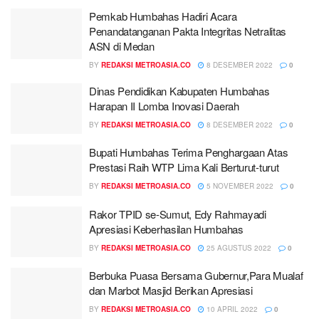
Pemkab Humbahas Hadiri Acara
Penandatanganan Pakta Integritas Netralitas
ASN di Medan
BY
REDAKSI METROASIA.CO
8 DESEMBER 2022
0
Dinas Pendidikan Kabupaten Humbahas
Harapan II Lomba Inovasi Daerah
BY
REDAKSI METROASIA.CO
8 DESEMBER 2022
0
Bupati Humbahas Terima Penghargaan Atas
Prestasi Raih WTP Lima Kali Berturut-turut
BY
REDAKSI METROASIA.CO
5 NOVEMBER 2022
0
Rakor TPID se-Sumut, Edy Rahmayadi
Apresiasi Keberhasilan Humbahas
BY
REDAKSI METROASIA.CO
25 AGUSTUS 2022
0
Berbuka Puasa Bersama Gubernur,Para Mualaf
dan Marbot Masjid Berikan Apresiasi
BY
REDAKSI METROASIA.CO
10 APRIL 2022
0