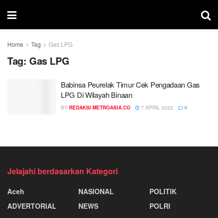
Home
Tag
Gas LPG
Tag:
Gas LPG
Babinsa Peurelak Timur Cek Pengadaan Gas
LPG Di Wilayah Binaan
BY
REDAKSI METROASIA.CO
7 APRIL 2022
0
Jelajahi berdasarkan Kategori
Aceh
NASIONAL
POLITIK
ADVERTORIAL
NEWS
POLRI