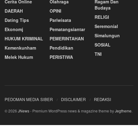
Cerita Online
Olahraga
Ragam Dan
Budaya
DAERAH
OPINI
RELIGI
Dating Tips
Pariwisata
Seremonial
Ekonomj
Pematangsiantar
Simalungun
HUKUM KRIMINAL
PEMERINTAHAN
SOSIAL
Kemenkunham
Pendidikan
TNI
Melek Hukum
PERISTIWA
PEDOMAN MEDIA SIBER
DISCLAIMER
REDAKSI
© 2026
JNews
- Premium WordPress news & magazine theme by
Jegtheme
.