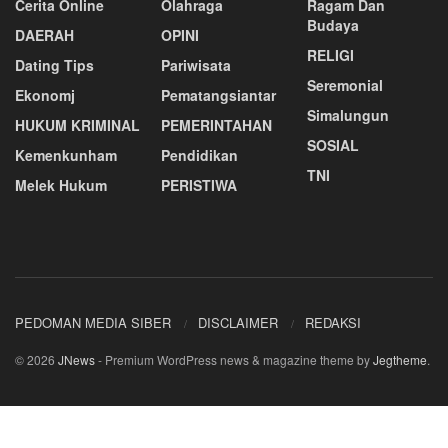
Cerita Online
Olahraga
Ragam Dan
Budaya
DAERAH
OPINI
RELIGI
Dating Tips
Pariwisata
Seremonial
Ekonomj
Pematangsiantar
Simalungun
HUKUM KRIMINAL
PEMERINTAHAN
SOSIAL
Kemenkunham
Pendidikan
TNI
Melek Hukum
PERISTIWA
PEDOMAN MEDIA SIBER
DISCLAIMER
REDAKSI
© 2026
JNews
- Premium WordPress news & magazine theme by
Jegtheme
.