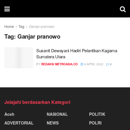
Home
Tag
Ganjar pranowo
Tag:
Ganjar pranowo
Susanti Dewayani Hadiri Pelantikan Kagama
Sumatera Utara
BY
REDAKSI METROASIA.CO
9 APRIL 2022
0
Jelajahi berdasarkan Kategori
Aceh
NASIONAL
POLITIK
ADVERTORIAL
NEWS
POLRI