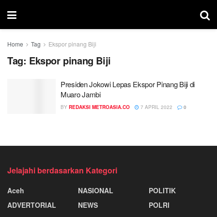
Home
Tag
Ekspor pinang Biji
Tag:
Ekspor pinang Biji
Presiden Jokowi Lepas Ekspor Pinang Biji di
Muaro Jambi
BY
REDAKSI METROASIA.CO
7 APRIL 2022
0
Jelajahi berdasarkan Kategori
Aceh
NASIONAL
POLITIK
ADVERTORIAL
NEWS
POLRI