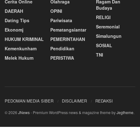
Cerita Online
Olahraga
Ragam Dan
Budaya
DAERAH
OPINI
RELIGI
Dating Tips
Pariwisata
Seremonial
Ekonomj
Pematangsiantar
Simalungun
HUKUM KRIMINAL
PEMERINTAHAN
SOSIAL
Kemenkunham
Pendidikan
TNI
Melek Hukum
PERISTIWA
PEDOMAN MEDIA SIBER
DISCLAIMER
REDAKSI
© 2026
JNews
- Premium WordPress news & magazine theme by
Jegtheme
.