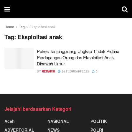
Home
Tag
Eksploitasi anak
Tag:
Eksploitasi anak
Polres Tanjungpinang Ungkap Tindak Pidana
Perdagangan Orang dan Eksploitasi Anak
Dibawah Umur
BY
REDAKSI
24 FEBRUARI 2023
0
Jelajahi berdasarkan Kategori
Aceh
NASIONAL
POLITIK
ADVERTORIAL
NEWS
POLRI