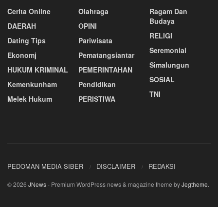
Cerita Online
Olahraga
Ragam Dan
Budaya
DAERAH
OPINI
RELIGI
Dating Tips
Pariwisata
Seremonial
Ekonomj
Pematangsiantar
Simalungun
HUKUM KRIMINAL
PEMERINTAHAN
SOSIAL
Kemenkunham
Pendidikan
TNI
Melek Hukum
PERISTIWA
PEDOMAN MEDIA SIBER
DISCLAIMER
REDAKSI
© 2026
JNews
- Premium WordPress news & magazine theme by
Jegtheme
.