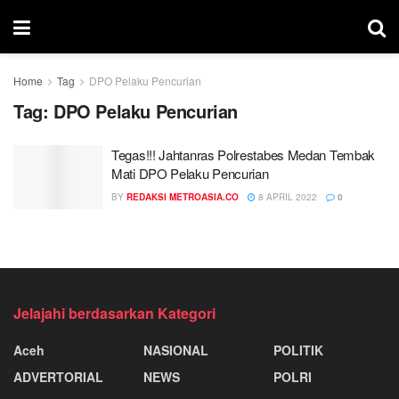
Home
Tag
DPO Pelaku Pencurian
Tag:
DPO Pelaku Pencurian
Tegas!!! Jahtanras Polrestabes Medan Tembak
Mati DPO Pelaku Pencurian
BY
REDAKSI METROASIA.CO
8 APRIL 2022
0
Jelajahi berdasarkan Kategori
Aceh
NASIONAL
POLITIK
ADVERTORIAL
NEWS
POLRI