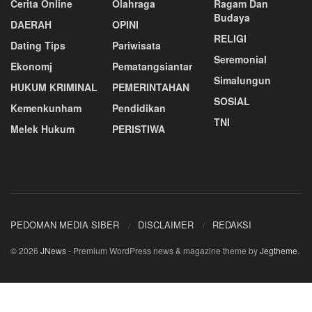
Cerita Online
Olahraga
Ragam Dan
Budaya
DAERAH
OPINI
RELIGI
Dating Tips
Pariwisata
Seremonial
Ekonomj
Pematangsiantar
Simalungun
HUKUM KRIMINAL
PEMERINTAHAN
SOSIAL
Kemenkunham
Pendidikan
TNI
Melek Hukum
PERISTIWA
PEDOMAN MEDIA SIBER
DISCLAIMER
REDAKSI
© 2026
JNews
- Premium WordPress news & magazine theme by
Jegtheme
.