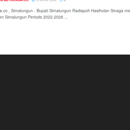
a.co , Simalungun - Bupati Simalungun Radiapoh Hasiholan Sinaga me
n Simalungun Periode 2022-2026 ...