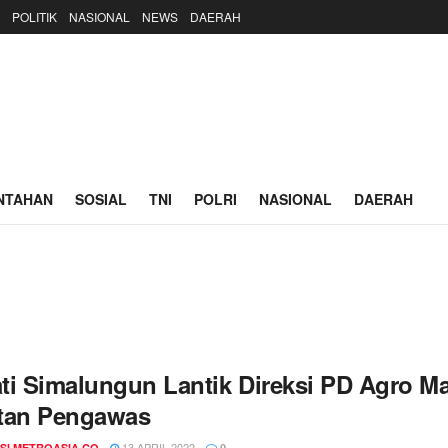
POLITIK
NASIONAL
NEWS
DAERAH
NTAHAN
SOSIAL
TNI
POLRI
NASIONAL
DAERAH
ti Simalungun Lantik Direksi PD Agro M
tan Pengawas
13 APRIL 2022
SI METROASIA.CO
0