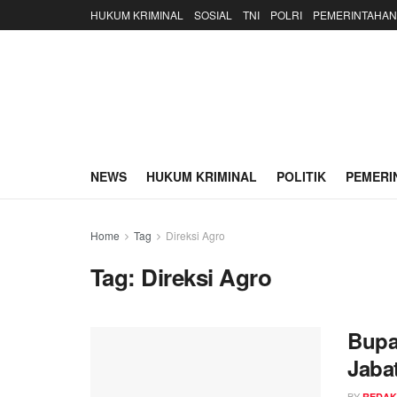
HUKUM KRIMINAL
SOSIAL
TNI
POLRI
PEMERINTAHAN
NEWS
HUKUM KRIMINAL
POLITIK
PEMERI
Home
Tag
Direksi Agro
Tag:
Direksi Agro
Bupa
Jaba
BY
REDAK