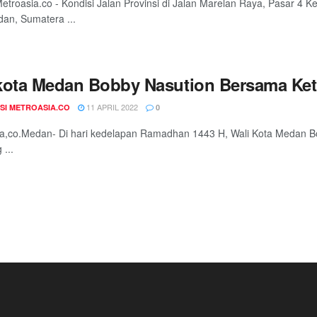
troasia.co - Kondisi Jalan Provinsi di Jalan Marelan Raya, Pasar 4
an, Sumatera ...
kota Medan Bobby Nasution Bersama Ket
11 APRIL 2022
SI METROASIA.CO
0
ia,co.Medan- Di hari kedelapan Ramadhan 1443 H, Wali Kota Medan 
 ...