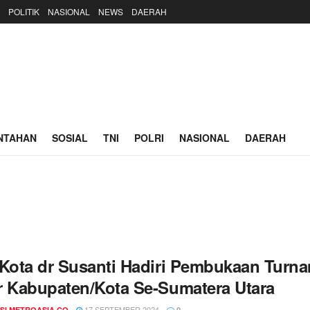
POLITIK
NASIONAL
NEWS
DAERAH
NTAHAN
SOSIAL
TNI
POLRI
NASIONAL
DAERAH
 Kota dr Susanti Hadiri Pembukaan Turn
r Kabupaten/Kota Se-Sumatera Utara
17 SEPTEMBER 2024
SI METROASIA.CO
0