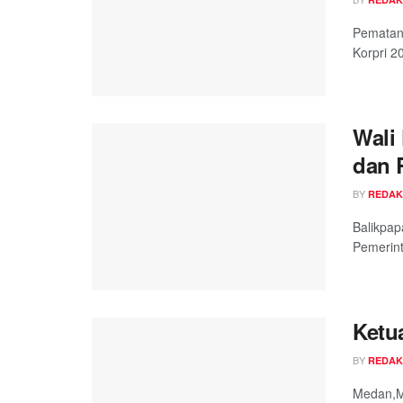
Pematang
Korpri 2
Wali
dan 
BY
REDAK
Balikpap
Pemerint
Ketu
BY
REDAK
Medan,M