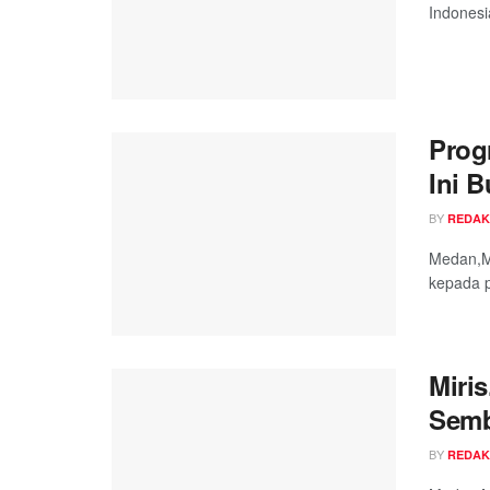
Indonesi
Prog
Ini B
BY
REDAK
Medan,Me
kepada p
Miri
Semb
BY
REDAK