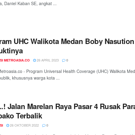
a, Daniel Kaban SE, angkat ...
ram UHC Walikota Medan Boby Nasution
uktinya
26 APRIL 2023
SI METROASIA.CO
0
troasia.co - Program Universal Health Coverage (UHC) Walikota Me
ublik, khususnya warga kota ...
s..! Jalan Marelan Raya Pasar 4 Rusak Pa
ako Terbalik
26 OKTOBER 2022
SI
0