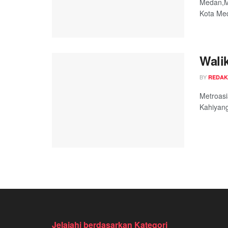
Medan,Me
Kota Med
Wali
BY
REDAK
Metroas
Kahiyang
Jelajahi berdasarkan Kategori