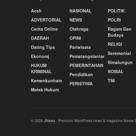
Aceh
NASIONAL
POLITIK
ADVERTORIAL
NEWS
POLRI
Cerita Online
Olahraga
Ragam Dan
Budaya
DAERAH
OPINI
RELIGI
Dating Tips
Pariwisata
Seremonial
Ekonomj
Pematangsiantar
Simalungun
HUKUM
PEMERINTAHAN
KRIMINAL
SOSIAL
Pendidikan
Kemenkunham
TNI
PERISTIWA
Melek Hukum
© 2026
JNews
- Premium WordPress news & magazine theme 