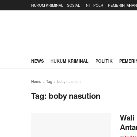
HUKUM KRIMINAL
SOSIAL
TNI
POLRI
PEMERINTAHAN
NEWS
HUKUM KRIMINAL
POLITIK
PEMERI
Home
Tag
boby nasution
Tag:
boby nasution
Wali
Anta
BY
REDAK