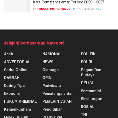
Kota Pematangsiantar Periode 2022 – 2027
BY
REDAKSI METROASIA.CO
7 APRIL 2022
0
Jelajahi berdasarkan Kategori
Aceh
NASIONAL
POLITIK
ADVERTORIAL
NEWS
POLRI
Cerita Online
Olahraga
Ragam Dan
Budaya
DAERAH
OPINI
RELIGI
Dating Tips
Pariwisata
Seremonial
Ekonomj
Pematangsiantar
Simalungun
HUKUM KRIMINAL
PEMERINTAHAN
SOSIAL
Kemenkunham
Pendidikan
TNI
Melek Hukum
PERISTIWA