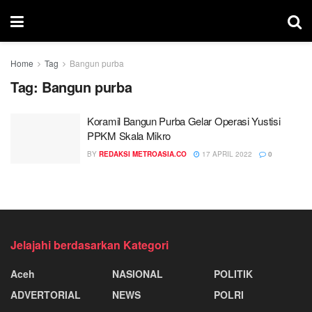
Home
Tag
Bangun purba
Tag:
Bangun purba
Koramil Bangun Purba Gelar Operasi Yustisi
PPKM Skala Mikro
BY
REDAKSI METROASIA.CO
17 APRIL 2022
0
Jelajahi berdasarkan Kategori
Aceh
NASIONAL
POLITIK
ADVERTORIAL
NEWS
POLRI