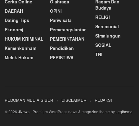
Cerita Online
Olahraga
Ragam Dan
Budaya
DAERAH
OPINI
RELIGI
Dating Tips
Pariwisata
Seremonial
Ekonomj
Pematangsiantar
Simalungun
HUKUM KRIMINAL
PEMERINTAHAN
SOSIAL
Kemenkunham
Pendidikan
TNI
Melek Hukum
PERISTIWA
PEDOMAN MEDIA SIBER
DISCLAIMER
REDAKSI
© 2026
JNews
- Premium WordPress news & magazine theme by
Jegtheme
.