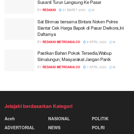
Susanti Turun Langsung Ke Pasar
BY
REDAKSI
31 MARET 2023
0
Sat Binmas bersama Bintara Noken Polres
Siantar Cek Harga Bapok di Pasar Dwikora,Ini
Daftarnya
BY
REDAKSI METROASIA.CO
9 APRIL 2022
0
Pastikan Bahan Pokok Tersedia,Wabup
Simalungun; Masyarakat Jangan Panik
BY
REDAKSI METROASIA.CO
7 APRIL 2022
0
Jelajahi berdasarkan Kategori
Aceh
NASIONAL
POLITIK
ADVERTORIAL
NEWS
POLRI