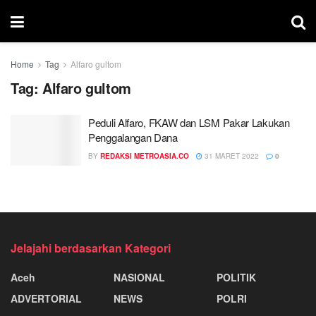
Home
Tag
Alfaro gultom
Tag:
Alfaro gultom
Peduli Alfaro, FKAW dan LSM Pakar Lakukan
Penggalangan Dana
BY
REDAKSI METROASIA.CO
31 MARET 2022
0
Jelajahi berdasarkan Kategori
Aceh
NASIONAL
POLITIK
ADVERTORIAL
NEWS
POLRI