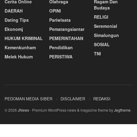
Cerita Online
Olahraga
Ragam Dan
Budaya
DAERAH
OPINI
RELIGI
Dating Tips
Pariwisata
Seremonial
Ekonomj
Pematangsiantar
Simalungun
HUKUM KRIMINAL
PEMERINTAHAN
SOSIAL
Kemenkunham
Pendidikan
TNI
Melek Hukum
PERISTIWA
PEDOMAN MEDIA SIBER
DISCLAIMER
REDAKSI
© 2026
JNews
- Premium WordPress news & magazine theme by
Jegtheme
.