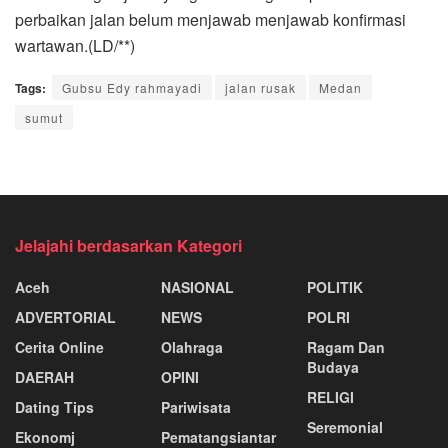
perbaikan jalan belum menjawab menjawab konfirmasi
wartawan.(LD/**)
Tags:
Gubsu Edy rahmayadi
jalan rusak
Medan
sumut
Jelajahi berdasarkan Kategori
Aceh
NASIONAL
POLITIK
ADVERTORIAL
NEWS
POLRI
Cerita Online
Olahraga
Ragam Dan
Budaya
DAERAH
OPINI
RELIGI
Dating Tips
Pariwisata
Seremonial
Ekonomj
Pematangsiantar