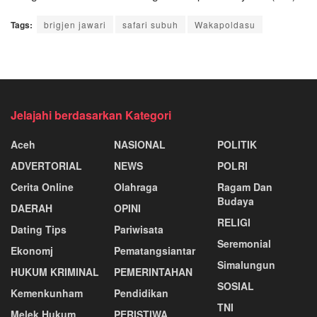
Tags:
brigjen jawari
safari subuh
Wakapoldasu
Jelajahi berdasarkan Kategori
Aceh
NASIONAL
POLITIK
ADVERTORIAL
NEWS
POLRI
Cerita Online
Olahraga
Ragam Dan
Budaya
DAERAH
OPINI
RELIGI
Dating Tips
Pariwisata
Seremonial
Ekonomj
Pematangsiantar
Simalungun
HUKUM KRIMINAL
PEMERINTAHAN
SOSIAL
Kemenkunham
Pendidikan
TNI
Melek Hukum
PERISTIWA