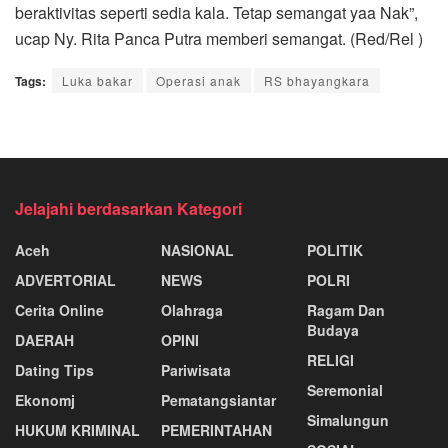
beraktivitas seperti sedia kala. Tetap semangat yaa Nak”,
ucap Ny. Rita Panca Putra memberi semangat. (Red/Rel )
Tags:
Luka bakar
Operasi anak
RS bhayangkara
Jelajahi berdasarkan Kategori
Aceh
NASIONAL
POLITIK
ADVERTORIAL
NEWS
POLRI
Cerita Online
Olahraga
Ragam Dan
Budaya
DAERAH
OPINI
RELIGI
Dating Tips
Pariwisata
Seremonial
Ekonomj
Pematangsiantar
Simalungun
HUKUM KRIMINAL
PEMERINTAHAN