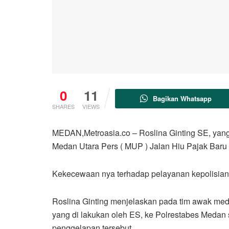
0
11
Bagikan Whatsapp
SHARES
VIEWS
MEDAN,Metroasia.co – Roslina Ginting SE, yan
Medan Utara Pers ( MUP ) Jalan Hiu Pajak Baru 
Kekecewaan nya terhadap pelayanan kepolisia
Roslina Ginting menjelaskan pada tim awak med
yang di lakukan oleh ES, ke Polrestabes Medan 
penggelapan tersebut.