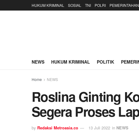
HUKUM KRIMINAL
SOSIAL
TNI
POLRI
PEMERINTAHAN
NEWS
HUKUM KRIMINAL
POLITIK
PEMERI
Home
NEWS
Roslina Ginting K
Segera Proses La
by
Redaksi Metroasia.co
13 Juli 2022
in
NEWS