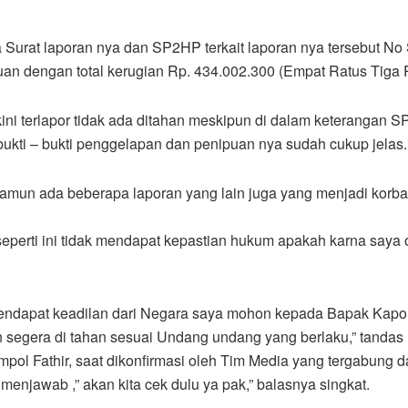
Surat laporan nya dan SP2HP terkait laporan nya tersebut N
 dengan total kerugian Rp. 434.002.300 (Empat Ratus Tiga P
ini terlapor tidak ada ditahan meskipun di dalam keterangan SP
bukti – bukti penggelapan dan penipuan nya sudah cukup jelas.
namun ada beberapa laporan yang lain juga yang menjadi korba
seperti ini tidak mendapat kepastian hukum apakah karna saya
 mendapat keadilan dari Negara saya mohon kepada Bapak Kapo
 segera di tahan sesuai Undang undang yang berlaku,” tandas 
ol Fathir, saat dikonfirmasi oleh Tim Media yang tergabung da
 menjawab ,” akan kita cek dulu ya pak,” balasnya singkat.