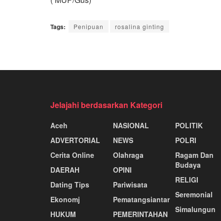
Tags:
Penipuan
rosalina ginting
Jelajahi berdasarkan Kategori
Aceh
NASIONAL
POLITIK
ADVERTORIAL
NEWS
POLRI
Cerita Online
Olahraga
Ragam Dan
Budaya
DAERAH
OPINI
RELIGI
Dating Tips
Pariwisata
Seremonial
Ekonomj
Pematangsiantar
Simalungun
HUKUM
PEMERINTAHAN