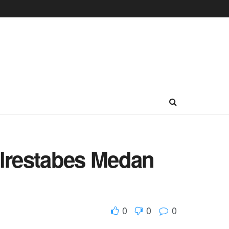
olrestabes Medan
0
0
0