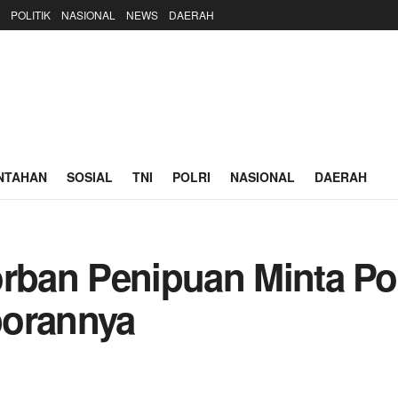
POLITIK
NASIONAL
NEWS
DAERAH
NTAHAN
SOSIAL
TNI
POLRI
NASIONAL
DAERAH
orban Penipuan Minta P
porannya