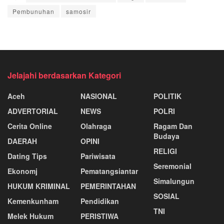
Pembunuhan
samosir
Jelajahi berdasarkan Kategori
Aceh
NASIONAL
POLITIK
ADVERTORIAL
NEWS
POLRI
Cerita Online
Olahraga
Ragam Dan
Budaya
DAERAH
OPINI
RELIGI
Dating Tips
Pariwisata
Seremonial
Ekonomj
Pematangsiantar
Simalungun
HUKUM KRIMINAL
PEMERINTAHAN
SOSIAL
Kemenkunham
Pendidikan
TNI
Melek Hukum
PERISTIWA