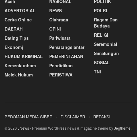
Aceh
NASIONAL
POLITIK
ADVERTORIAL
NEWS
POLRI
Cerita Online
Olahraga
Ragam Dan
Budaya
DAERAH
OPINI
RELIGI
Dating Tips
Pariwisata
Seremonial
Ekonomj
Pematangsiantar
Simalungun
HUKUM KRIMINAL
PEMERINTAHAN
SOSIAL
Kemenkunham
Pendidikan
TNI
Melek Hukum
PERISTIWA
PEDOMAN MEDIA SIBER
DISCLAIMER
REDAKSI
© 2026
JNews
- Premium WordPress news & magazine theme by
Jegtheme
.