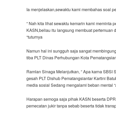
Ia menjelaskan,sewaktu kami membahas soal peme
” Nah kita lihat sewaktu kemarin kami meminta
KASN,beliau itu langsung membuat pertemuan deng
“tuturnya
Namun hal ini sungguh saja sangat membingungk
tiba PLT Dinas Perhubungan Kota Pematangsianta
Ramlan Sinaga Melanjutkan, ” Apa karna SBSI Sian
gesah PLT Dishub Pematangsiantar Kartini Batub
media sosial Sedang mengalami beban mental “ak
Harapan semoga saja pihak KASN beserta DPRD 
pemecatan jukir tanpa sebab beserta tidak transp