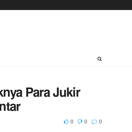
knya Para Jukir
ntar
0
0
0