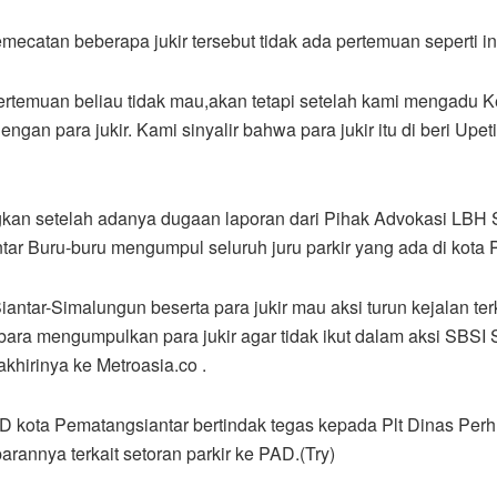
catan beberapa jukir tersebut tidak ada pertemuan seperti in
 pertemuan beliau tidak mau,akan tetapi setelah kami mengadu
an para jukir. Kami sinyalir bahwa para jukir itu di beri Upet
an setelah adanya dugaan laporan dari Pihak Advokasi LBH SB
r Buru-buru mengumpul seluruh juru parkir yang ada di kota 
tar-Simalungun beserta para jukir mau aksi turun kejalan terkai
ara mengumpulkan para jukir agar tidak ikut dalam aksi SBSI 
hirinya ke Metroasia.co .
kota Pematangsiantar bertindak tegas kepada Plt Dinas Perh
arannya terkait setoran parkir ke PAD.(Try)