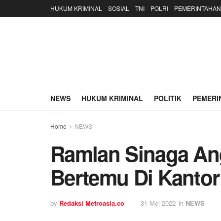
HUKUM KRIMINAL
SOSIAL
TNI
POLRI
PEMERINTAHAN
NEWS
HUKUM KRIMINAL
POLITIK
PEMERI
Home
NEWS
Ramlan Sinaga Angk
Bertemu Di Kantor
by
Redaksi Metroasia.co
31 Mei 2022
in
NEWS