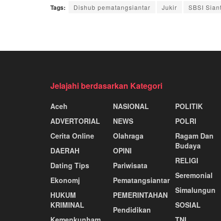
Tags:
Dishub pematangsiantar
Jukir
SBSI Sian
Jelajahi berdasarkan Kategori
Aceh
NASIONAL
POLITIK
ADVERTORIAL
NEWS
POLRI
Cerita Online
Olahraga
Ragam Dan
Budaya
DAERAH
OPINI
RELIGI
Dating Tips
Pariwisata
Seremonial
Ekonomj
Pematangsiantar
Simalungun
HUKUM
PEMERINTAHAN
KRIMINAL
SOSIAL
Pendidikan
Kemenkunham
TNI