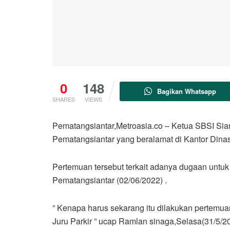
0
148
Bagikan Whatsapp
SHARES
VIEWS
Pematangsiantar,Metroasia.co – Ketua SBSI Sian
Pematangsiantar yang beralamat di Kantor Dina
Pertemuan tersebut terkait adanya dugaan unt
Pematangsiantar (02/06/2022) .
” Kenapa harus sekarang itu dilakukan pertemua
Juru Parkir ” ucap Ramlan sinaga,Selasa(31/5/2