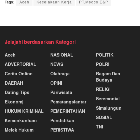
Tags:
Aceh
Kecelakaan Kerja
PT.Medco E&P
Jelajahi berdasarkan Kategori
Aceh
NASIONAL
POLITIK
ADVERTORIAL
NEWS
POLRI
Cerita Online
Olahraga
Ragam Dan
Budaya
DAERAH
OPINI
RELIGI
Dating Tips
Pariwisata
Seremonial
Ekonomj
Pematangsiantar
Simalungun
HUKUM KRIMINAL
PEMERINTAHAN
SOSIAL
Kemenkunham
Pendidikan
TNI
Melek Hukum
PERISTIWA