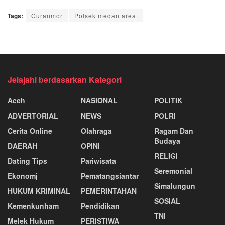
Tags:
Curanmor
Polsek medan area.
Jelajahi berdasarkan Kategori
Aceh
NASIONAL
POLITIK
ADVERTORIAL
NEWS
POLRI
Cerita Online
Olahraga
Ragam Dan
Budaya
DAERAH
OPINI
RELIGI
Dating Tips
Pariwisata
Seremonial
Ekonomj
Pematangsiantar
Simalungun
HUKUM KRIMINAL
PEMERINTAHAN
SOSIAL
Kemenkunham
Pendidikan
TNI
Melek Hukum
PERISTIWA