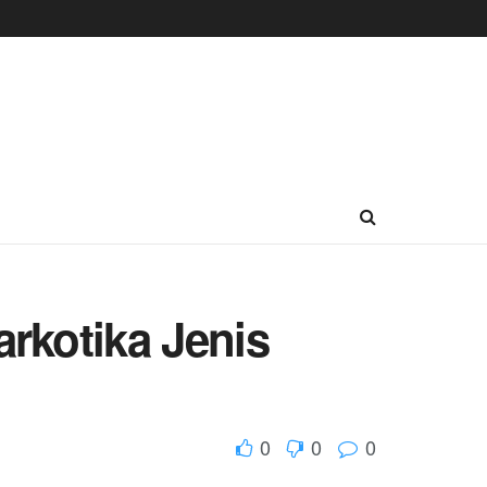
kotika Jenis
0
0
0