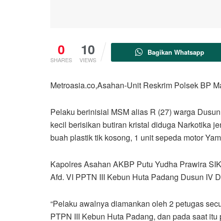
0
10
Bagikan Whatsapp
SHARES
VIEWS
Metroasia.co,Asahan-Unit Reskrim Polsek BP M
Pelaku berinisial MSM alias R (27) warga Dusu
kecil berisikan butiran kristal diduga Narkotika 
buah plastik tik kosong, 1 unit sepeda motor Y
Kapolres Asahan AKBP Putu Yudha Prawira SIK 
Afd. VI PPTN III Kebun Huta Padang Dusun IV 
“Pelaku awalnya diamankan oleh 2 petugas secu
PTPN III Kebun Huta Padang, dan pada saat it