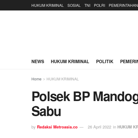
HUKUM KRIMINAL
SOSIAL
TNI
POLRI
PEMERINTAHAN
NEWS
HUKUM KRIMINAL
POLITIK
PEMERI
Home
HUKUM KRIMINAL
Polsek BP Mandog
Sabu
by
Redaksi Metroasia.co
26 April 2022
in
HUKUM KR