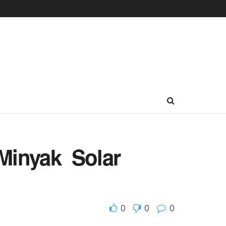
Minyak Solar
0
0
0