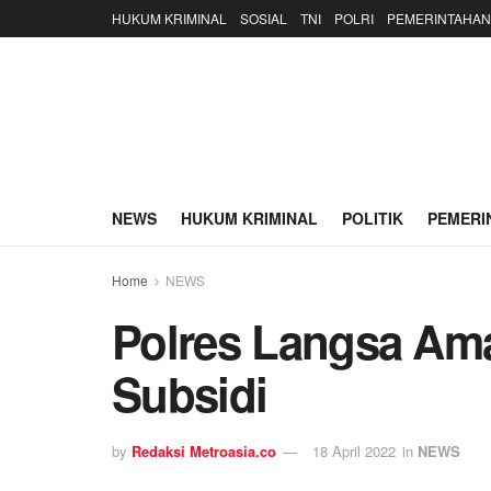
HUKUM KRIMINAL
SOSIAL
TNI
POLRI
PEMERINTAHAN
NEWS
HUKUM KRIMINAL
POLITIK
PEMERI
Home
NEWS
Polres Langsa Am
Subsidi
by
Redaksi Metroasia.co
18 April 2022
in
NEWS