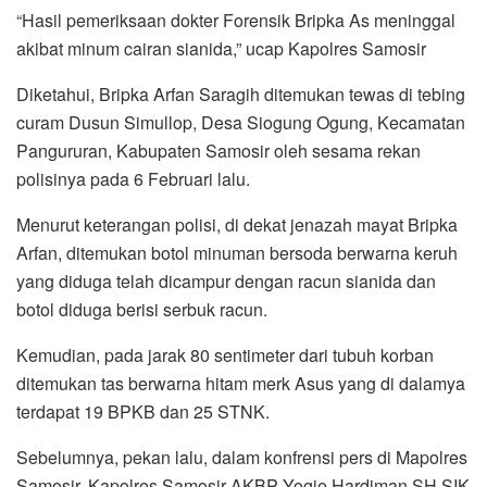
“Hasil pemeriksaan dokter Forensik Bripka As meninggal
akibat minum cairan sianida,” ucap Kapolres Samosir
Diketahui, Bripka Arfan Saragih ditemukan tewas di tebing
curam Dusun Simullop, Desa Siogung Ogung, Kecamatan
Pangururan, Kabupaten Samosir oleh sesama rekan
polisinya pada 6 Februari lalu.
Menurut keterangan polisi, di dekat jenazah mayat Bripka
Arfan, ditemukan botol minuman bersoda berwarna keruh
yang diduga telah dicampur dengan racun sianida dan
botol diduga berisi serbuk racun.
Kemudian, pada jarak 80 sentimeter dari tubuh korban
ditemukan tas berwarna hitam merk Asus yang di dalamya
terdapat 19 BPKB dan 25 STNK.
Sebelumnya, pekan lalu, dalam konfrensi pers di Mapolres
Samosir, Kapolres Samosir AKBP Yogie Hardiman SH SIK