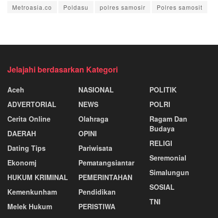
Metroasia.co
Poldasu
polres samosir
Polres samosit
Jelajahi berdasarkan Kategori
Aceh
NASIONAL
POLITIK
ADVERTORIAL
NEWS
POLRI
Cerita Online
Olahraga
Ragam Dan
Budaya
DAERAH
OPINI
RELIGI
Dating Tips
Pariwisata
Seremonial
Ekonomj
Pematangsiantar
Simalungun
HUKUM KRIMINAL
PEMERINTAHAN
SOSIAL
Kemenkunham
Pendidikan
TNI
Melek Hukum
PERISTIWA