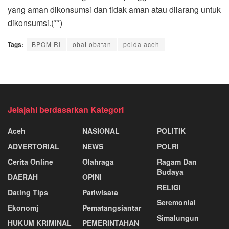
yang aman dikonsumsi dan tidak aman atau dilarang untuk
dikonsumsi.(**)
Tags:
BPOM RI
obat obatan
polda aceh
Jelajahi berdasarkan Kategori
Aceh
NASIONAL
POLITIK
ADVERTORIAL
NEWS
POLRI
Cerita Online
Olahraga
Ragam Dan
Budaya
DAERAH
OPINI
RELIGI
Dating Tips
Pariwisata
Seremonial
Ekonomj
Pematangsiantar
Simalungun
HUKUM KRIMINAL
PEMERINTAHAN