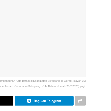
Pembangunan Kota Batam di Kecamatan Sekupang, di Gerai Nelayan 2M
tamlestari, Kecamatan Sekupang, Kota Batam, Jumat (28/7/2023) pagi.
Bagikan Telegram