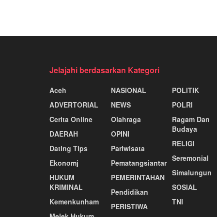
Jelajahi berdasarkan Kategori
Aceh
NASIONAL
POLITIK
ADVERTORIAL
NEWS
POLRI
Cerita Online
Olahraga
Ragam Dan
Budaya
DAERAH
OPINI
RELIGI
Dating Tips
Pariwisata
Seremonial
Ekonomj
Pematangsiantar
Simalungun
HUKUM
PEMERINTAHAN
KRIMINAL
SOSIAL
Pendidikan
Kemenkunham
TNI
PERISTIWA
Melek Hukum