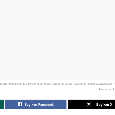
iri acara Kolaborasi PKK Bersama Lembaga Kemasyarakatan Kelurahan, dalam Mewujudkan 
Mentarau, Pa
Bagikan Facebook
Bagikan X