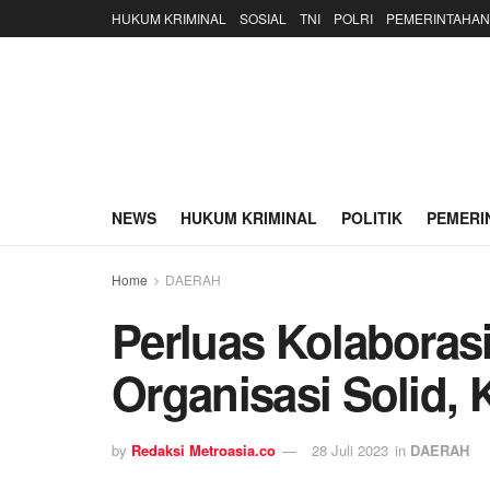
HUKUM KRIMINAL
SOSIAL
TNI
POLRI
PEMERINTAHAN
NEWS
HUKUM KRIMINAL
POLITIK
PEMERI
Home
DAERAH
Perluas Kolaboras
Organisasi Solid, K
by
Redaksi Metroasia.co
28 Juli 2023
in
DAERAH