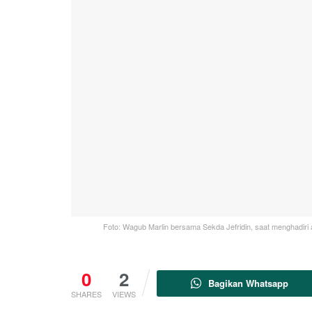
Foto: Wagub Marlin bersama Sekda Jefridin, saat menghad
0
2
Bagikan Whatsapp
SHARES
VIEWS