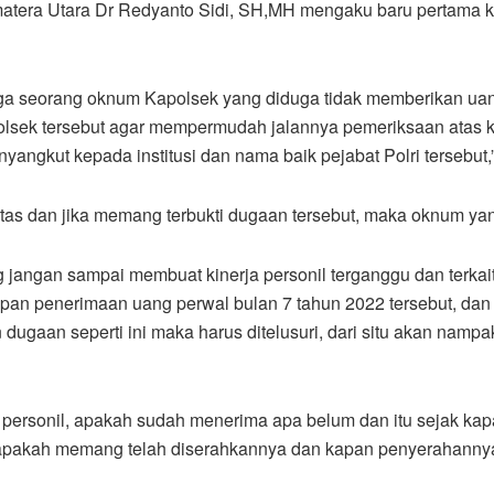
era Utara Dr Redyanto Sidi, SH,MH mengaku baru pertama kal
ga seorang oknum Kapolsek yang diduga tidak memberikan uan
olsek tersebut agar mempermudah jalannya pemeriksaan atas ke
yangkut kepada institusi dan nama baik pejabat Polri tersebut,
untas dan jika memang terbukti dugaan tersebut, maka oknum ya
g jangan sampai membuat kinerja personil terganggu dan terkai
pan penerimaan uang perwal bulan 7 tahun 2022 tersebut, dan
dugaan seperti ini maka harus ditelusuri, dari situ akan nampak
ruh personil, apakah sudah menerima apa belum dan itu sejak kap
 apakah memang telah diserahkannya dan kapan penyerahanny