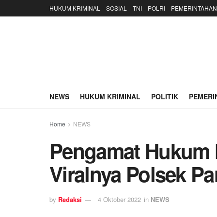
HUKUM KRIMINAL
SOSIAL
TNI
POLRI
PEMERINTAHAN
NEWS
HUKUM KRIMINAL
POLITIK
PEMERI
Home
NEWS
Pengamat Hukum Mi
Viralnya Polsek P
by
Redaksi
4 Oktober 2022
in
NEWS