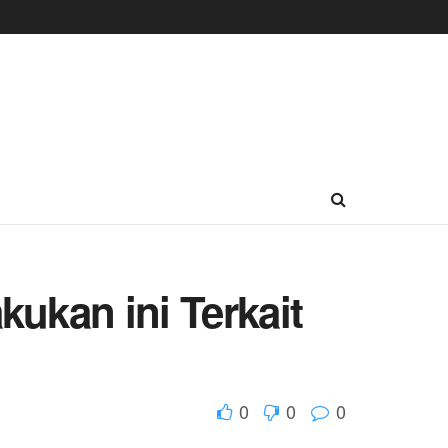
kan ini Terkait
0
0
0