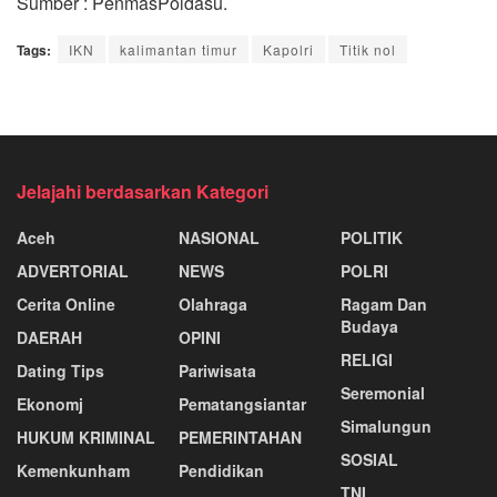
Sumber : PenmasPoldasu.
Tags:
IKN
kalimantan timur
Kapolri
Titik nol
Jelajahi berdasarkan Kategori
Aceh
NASIONAL
POLITIK
ADVERTORIAL
NEWS
POLRI
Cerita Online
Olahraga
Ragam Dan
Budaya
DAERAH
OPINI
RELIGI
Dating Tips
Pariwisata
Seremonial
Ekonomj
Pematangsiantar
Simalungun
HUKUM KRIMINAL
PEMERINTAHAN
SOSIAL
Kemenkunham
Pendidikan
TNI